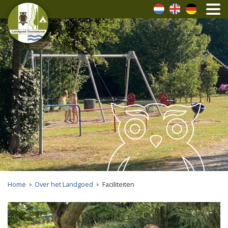
Nederlands
Engels
Duits
Home
Over het Landgoed
Faciliteiten