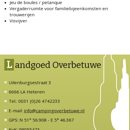
Jeu de boules / petanque
Vergaderruimte voor familiebijeenkomsten en
trouwerijen
Visvijver
L
andgoed Overbetuwe
Uilenburgsestraat 3
6666 LA Heteren
Tel.: 0031 (0)26 4742233
E-mail:
info@campingoverbetuwe.nl
GPS: N 51° 56.908 - E 5° 46.367
KvK: 09055473