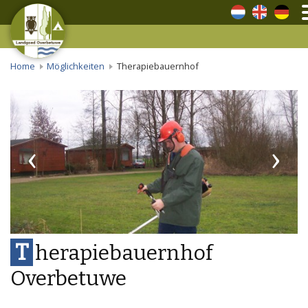
Niederländisch
Englisch
Deuts
Home
Möglichkeiten
Therapiebauernhof
‹
›
T
herapiebauernhof
Overbetuwe