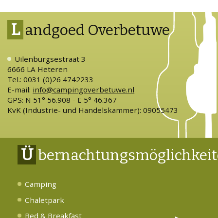
L
andgoed Overbetuwe
Uilenburgsestraat 3
6666 LA Heteren
Tel.: 0031 (0)26 4742233
E-mail:
info@campingoverbetuwe.nl
GPS: N 51° 56.908 - E 5° 46.367
KvK (Industrie- und Handelskammer): 09055473
Ü
bernachtungsmöglichkei
Camping
Chaletpark
Bed & Breakfast