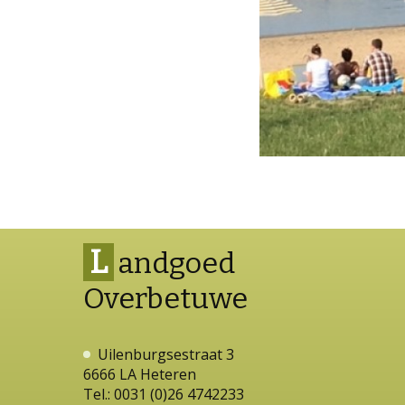
L
andgoed
Overbetuwe
Uilenburgsestraat 3
6666 LA Heteren
Tel.: 0031 (0)26 4742233