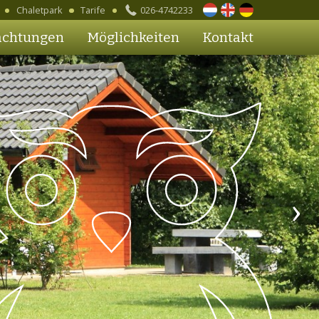
Chaletpark
Tarife
026-4742233
Niederländisch
Englisch
Deutsch
achtungen
Möglichkeiten
Kontakt
›